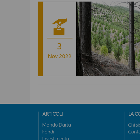
3
Nov 2022
ARTICOLI
LA C
Mondo Darta
Chi s
Fondi
Conta
Investimento