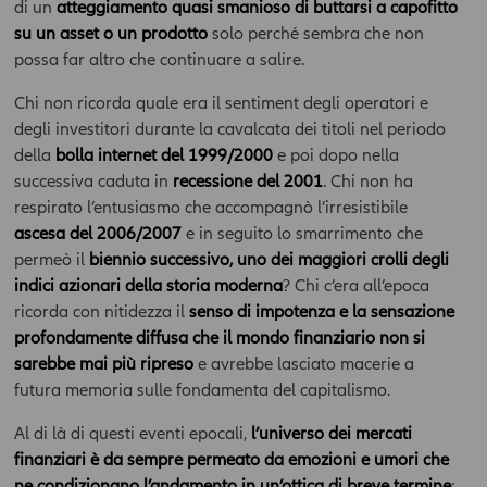
di un
atteggiamento quasi smanioso di buttarsi a capofitto
su un asset o un prodotto
solo perché sembra che non
possa far altro che continuare a salire.
Chi non ricorda quale era il sentiment degli operatori e
degli investitori durante la cavalcata dei titoli nel periodo
della
bolla internet del 1999/2000
e poi dopo nella
successiva caduta in
recessione del 2001
. Chi non ha
respirato l’entusiasmo che accompagnò l’irresistibile
ascesa del 2006/2007
e in seguito lo smarrimento che
permeò il
biennio successivo, uno dei maggiori crolli degli
indici azionari della storia moderna
? Chi c’era all’epoca
ricorda con nitidezza il
senso di impotenza e la sensazione
profondamente diffusa che il mondo finanziario non si
sarebbe mai più ripreso
e avrebbe lasciato macerie a
futura memoria sulle fondamenta del capitalismo.
Al di là di questi eventi epocali,
l’universo dei mercati
finanziari è da sempre permeato da emozioni e umori che
ne condizionano l’andamento in un’ottica di breve termine
;