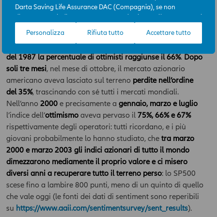
Darta Saving Life Assurance DAC (Compagnia), se non
Guardando invece sul fronte opposto, quello in cui il
clima
diversamente indicato. L’Area News è destinata all’uso per scopi
di mercato
invece è risultato particolarmente ottimista, per
professionali e la sua consultazione è gratuita. L’accesso
Personalizza
Rifiuta tutto
Accettare tutto
non dire
euforico
, possiamo citare tre esempi limite e tutti
all’Area News e l’utilizzo delle informazioni in essa contenute
in periodi risalenti ad almeno due decadi fa.
Nell’agosto
avviene sotto l’esclusiva responsabilità dell’utente. La
del 1987 la percentuale di ottimisti raggiunse il 66%
.
Dopo
Compagnia potrà, in qualunque momento, a propria
discrezione e con efficacia immediata, modificare i contenuti e
soli tre mesi
, nel mese di ottobre, il mercato azionario
le modalità funzionali ed operative dell’Area News, incluso il
americano aveva lasciato sul terreno
perdite nell’ordine
diritto di modificare, limitare e/o escludere, temporaneamente
del 35%
, trascinando con sé tutti i mercati mondiali.
o definitivamente, l’accesso ai contenuti dell’Area, senza
Nell’anno
2000
e precisamente a
gennaio, marzo e luglio
necessità di acquisire il previo consenso dell’ utente.
l’indice dell’
ottimismo
aveva pervaso il
75%, 66% e 67%
rispettivamente degli operatori: tutti ricordano, e i più
I contenuti dell’ Area hanno finalità esclusivamente
informativa e descrittiva, e non assumono carattere di
giovani probabilmente lo hanno studiato, che
tra marzo
ufficialità. In nessun caso tali contenuti assumono valore di
2000 e marzo 2003 gli indici azionari di tutto il mondo
consulenza professionale, né dagli stessi può derivare
dimezzarono mediamente il proprio valore e ci misero
l’assunzione di alcun impegno da parte della Compagnia.
diversi anni a recuperare tutto il terreno perso
: lo SP500
Qualsiasi prodotto, strumento, servizio cui fa riferimento l’Area
scese fino a lambire 800 punti, meno di un quinto di quello
potrebbe non essere adeguato per l'utente; prima di effettuare
che vale oggi (le fonti dei dati di sentiment sono reperibili
qualsiasi operazione, l'utente dovrà, pertanto, valutare, in
su
https://www.aaii.com/sentimentsurvey/sent_results
).
autonomia, la rilevanza delle informazioni pubblicate sull’Area