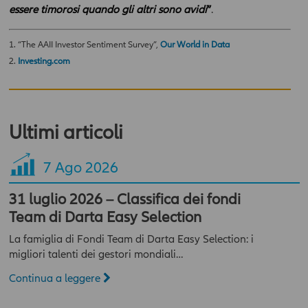
essere timorosi quando gli altri sono avidi
”
.
responsabilità tutto quanto indicato sopra, nonché nelle
ulteriori specifiche avvertenze che potranno essere presenti in
sezioni o pagine del presente sito. In caso contrario l'accesso al
1. “The AAII Investor Sentiment Survey”,
Our World in Data
presente sito sarà negato.
2.
Investing.com
Ultimi articoli
7
Ago 2026
31 luglio 2026 – Classifica dei fondi
Team di Darta Easy Selection
La famiglia di Fondi Team di Darta Easy Selection: i
migliori talenti dei gestori mondiali…
Continua a leggere