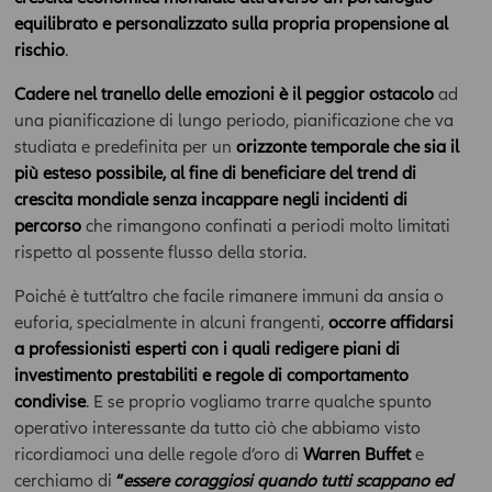
autorizzazione scritta da parte della Compagnia.
equilibrato e personalizzato sulla propria propensione al
rischio
.
La Compagnia non assume alcuna garanzia e responsabilità
con riferimento ai siti esterni raggiungibili tramite i
Cadere nel tranello delle emozioni è il peggior ostacolo
ad
collegamenti presenti nell’Area o attraverso i quali viene
una pianificazione di lungo periodo, pianificazione che va
raggiunta la stessa. Pertanto, l’utente accede a tali siti sotto la
studiata e predefinita per un
orizzonte temporale che sia il
propria esclusiva responsabilità. In nessun caso la Compagnia
più esteso possibile, al fine di beneficiare del trend di
potrà essere ritenuti responsabile per qualsiasi danno, diretto o
indiretto, collegato all’utilizzo del sito e delle informazioni e/o
crescita mondiale senza incappare negli incidenti di
elementi ivi contenuti, compresi quelli per il mancato
percorso
che rimangono confinati a periodi molto limitati
funzionamento della rete internet (es.
rispetto al possente flusso della storia.
interruzione/sospensione del servizio e/o anomalie di
funzionamento, virus, ecc.), abuso da parte di terzi,
Poiché è tutt’altro che facile rimanere immuni da ansia o
danneggiamento o perdita di programmi o altri dati dai propri
euforia, specialmente in alcuni frangenti,
occorre affidarsi
sistemi informatici.
a professionisti esperti con i quali redigere piani di
investimento prestabiliti e regole di comportamento
ATTENZIONE: Le dichiarazioni prodotte costituiscono
autocertificazione ai sensi del D.P.R. n. 445 del 28 dicembre
condivise
. E se proprio vogliamo trarre qualche spunto
2000 e successive modifiche. Le dichiarazioni mendaci sono
operativo interessante da tutto ciò che abbiamo visto
sanzionabili penalmente. Spuntando la casella "Accetto"
ricordiamoci una delle regole d’oro di
Warren Buffet
e
sottostante, si dichiara di essere un professionista ed accettare
cerchiamo di
“
essere coraggiosi quando tutti scappano ed
senza riserva o eccezione alcuna e sotto la propria