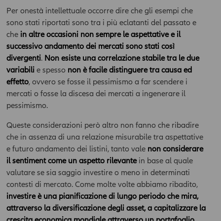
News ai fini delle proprie decisioni di investimento, della propria
Per onestà intellettuale occorre dire che gli esempi che
situazione finanziaria e di qualsiasi altra circostanza rilevante,
e comunque sempre consultare la documentazione d’offerta
sono stati riportati sono tra i più eclatanti del passato e
presente sul sito
www.allianzdarta.ie
. La Compagnia non
che
in altre occasioni non sempre le aspettative e il
garantisce l’aggiornamento, l’accuratezza, la completezza e
successivo andamento dei mercati sono stati così
l’idoneità allo scopo dei dati e delle informazioni presenti
divergenti
.
Non esiste una correlazione stabile tra le due
nell’Area; l’utilizzo e la diffusione di tali dati e informazioni da
variabili
e spesso
non è facile distinguere tra causa ed
parte dell’utente avviene, pertanto, sotto la propria esclusiva
effetto
, ovvero se fosse il pessimismo a far scendere i
responsabilità. La Compagnia verifica con cura che le
mercati o fosse la discesa dei mercati a ingenerare il
informazioni pubblicate nell’ Area siano prodotte sulla base di
fonti attendibili; la Compagnia tuttavia non potrà in ogni caso
pessimismo.
essere ritenuta responsabile per l'eventuale non accuratezza o
Queste considerazioni però altro non fanno che ribadire
completezza delle stesse. Inoltre, le informazioni pubblicate
nell’ Area News possono basarsi su determinati dati, opinioni o
che in assenza di una relazione misurabile tra aspettative
previsioni che possono cambiare nel tempo; in particolare
e futuro andamento dei listini, tanto vale
non considerare
qualsiasi prezzo e valore pubblicato deve essere riferito alla
il sentiment come un aspetto rilevante
in base al quale
data e all'ora espressamente riportati; l'utente dovrà, pertanto,
valutare se sia saggio investire o meno in determinati
verificarne sempre l'attualità.Dati ed informazioni presenti
contesti di mercato. Come molte volte abbiamo ribadito,
nell’Area - incluso valori, notizie, immagini, grafici, disegni e
investire è una pianificazione di lungo periodo che mira,
marchi - sono coperti da copyright e dalla normativa in materia
attraverso la diversificazione degli asset, a capitalizzare la
di proprietà industriale. All'utente non è concessa alcuna
licenza né diritto d'uso a scopo commerciale, senza preventiva
crescita economica mondiale attraverso un portafoglio