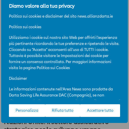
Diamo valore alla tua privacy
5
Giu 2023
Politica sui cookies e disclaimer del sito news.allianzdarta.ie
COVID, la pandemia è finita: cosa è
Politica sui cookies
cambiato in questi 3 anni
Utilizziamo i cookie sul nostro sito Web per offrirti l'esperienza
più pertinente ricordando le tue preferenze e ripetendo le visite.
L’OMS ha dichiarato ufficialmente la fine della
Cliccando su "Accetta" acconsenti all'uso di TUTTI i cookie.
pandemia di COVID, partita a fine 2019 dalla Cina.
Tuttavia è possibile visitare le Impostazioni dei cookie per
L’eredità, anche in ambito non strettamente sanitario, è
fornire un consenso controllato. Per maggiori informazioni
destinata, tuttavia, a permanere a lungo.
visita la pagina
Politica sui Cookies
Disclaimer
Continua a leggere
Le informazioni contenute nell’Area News sono prodotte da
Darta Saving Life Assurance DAC (Compagnia), se non
diversamente indicato. L’Area News è destinata all’uso per scopi
2
Mag 2023
professionali e la sua consultazione è gratuita. L’accesso
Personalizza
Rifiuta tutto
Accettare tutto
all’Area News e l’utilizzo delle informazioni in essa contenute
avviene sotto l’esclusiva responsabilità dell’utente. La
Nazioni Unite: il settore assicurativo
Compagnia potrà, in qualunque momento, a propria