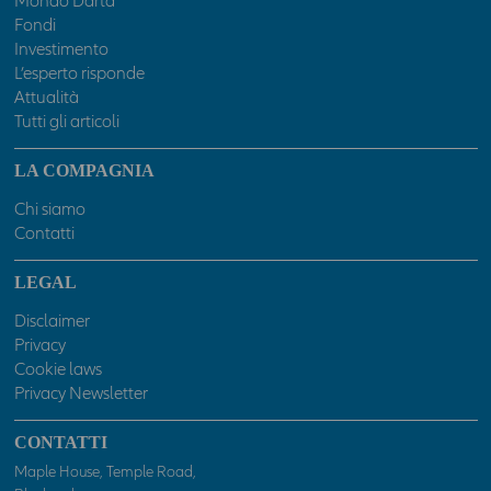
Mondo Darta
sottostante, si dichiara di essere un professionista ed accettare
Fondi
senza riserva o eccezione alcuna e sotto la propria
Investimento
responsabilità tutto quanto indicato sopra, nonché nelle
L’esperto risponde
ulteriori specifiche avvertenze che potranno essere presenti in
Attualità
sezioni o pagine del presente sito. In caso contrario l'accesso al
Tutti gli articoli
presente sito sarà negato.
LA COMPAGNIA
Chi siamo
Contatti
LEGAL
Disclaimer
Privacy
Cookie laws
Privacy Newsletter
CONTATTI
Maple House, Temple Road,