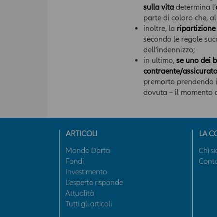
sulla vita
determina l’
parte di coloro che, a
inoltre, la
ripartizione
secondo le regole suc
dell’indennizzo;
in ultimo,
se uno dei b
contraente/assicurato,
premorto prendendo in
dovuta – il momento d
ARTICOLI
LA C
Mondo Darta
Chi s
Fondi
Conta
Investimento
L’esperto risponde
Attualità
Tutti gli articoli