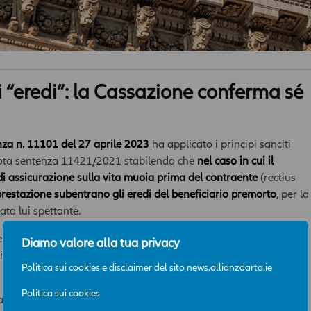
li “eredi”: la Cassazione conferma sé
za n. 11101 del 27 aprile 2023
ha applicato i principi sanciti
 nota sentenza 11421/2021 stabilendo che
nel caso in cui il
 di assicurazione sulla vita muoia prima del contraente
(rectius
 prestazione subentrano gli eredi del beneficiario premorto
, per la
ta lui spettante.
te di una polizza di assicurazioni sulla vita aveva designato quali
Diamo valore alla tua privacy
ttimi ed era poi deceduto senza lasciare figli e senza essersi
Politica sui cookies e disclaimer del sito news.allianzdarta.ie
Politica sui cookies
morte, gli eredi legittimi erano a) la sorella, per la quota di