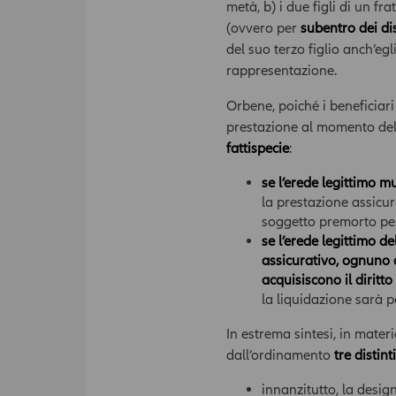
metà, b) i due figli di un fr
(ovvero per
subentro dei di
del suo terzo figlio anch’eg
rappresentazione.
Orbene, poiché i beneficiari 
prestazione al momento del
fattispecie
:
se l’erede legittimo 
la prestazione assicu
soggetto premorto per 
se l’erede legittimo d
assicurativo, ognuno d
acquisiscono il diritto
la liquidazione sarà pe
In estrema sintesi, in materi
dall’ordinamento
tre distint
innanzitutto, la desi