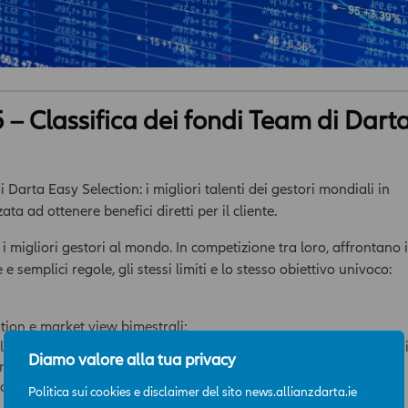
– Classifica dei fondi Team di Dart
 Darta Easy Selection: i migliori talenti dei gestori mondiali in
ata ad ottenere benefici diretti per il cliente.
i migliori gestori al mondo. In competizione tra loro, affrontano i
e semplici regole, gli stessi limiti e lo stesso obiettivo univoco:
tion e market view bimestrali;
selezione dei propri fondi. Minimo 3, massimo 15, con possibilità d
Diamo valore alla tua privacy
sino al massimo del 30%;
olatilità massima consentita 10%.
Politica sui cookies e disclaimer del sito news.allianzdarta.ie