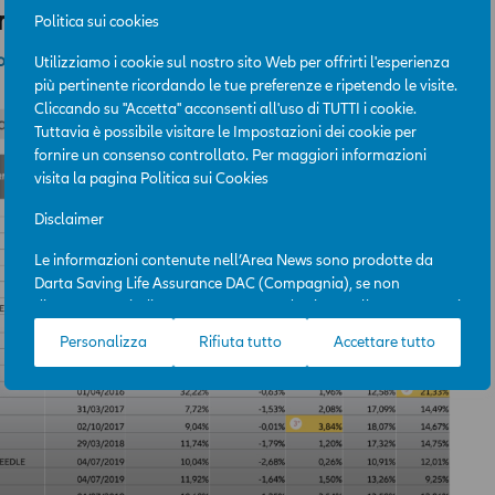
ornata al 30 giugno 2025
Politica sui cookies
to PDF
Utilizziamo i cookie sul nostro sito Web per offrirti l'esperienza
più pertinente ricordando le tue preferenze e ripetendo le visite.
Cliccando su "Accetta" acconsenti all'uso di TUTTI i cookie.
Tuttavia è possibile visitare le Impostazioni dei cookie per
fornire un consenso controllato. Per maggiori informazioni
visita la pagina
Politica sui Cookies
Disclaimer
Le informazioni contenute nell’Area News sono prodotte da
Darta Saving Life Assurance DAC (Compagnia), se non
diversamente indicato. L’Area News è destinata all’uso per scopi
professionali e la sua consultazione è gratuita. L’accesso
Personalizza
Rifiuta tutto
Accettare tutto
all’Area News e l’utilizzo delle informazioni in essa contenute
avviene sotto l’esclusiva responsabilità dell’utente. La
Compagnia potrà, in qualunque momento, a propria
discrezione e con efficacia immediata, modificare i contenuti e
le modalità funzionali ed operative dell’Area News, incluso il
diritto di modificare, limitare e/o escludere, temporaneamente
o definitivamente, l’accesso ai contenuti dell’Area, senza