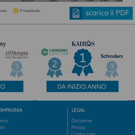
necessità di acquisire il previo consenso dell’ utente.
I contenuti dell’ Area hanno finalità esclusivamente
informativa e descrittiva, e non assumono carattere di
ufficialità. In nessun caso tali contenuti assumono valore di
consulenza professionale, né dagli stessi può derivare
l’assunzione di alcun impegno da parte della Compagnia.
Qualsiasi prodotto, strumento, servizio cui fa riferimento l’Area
potrebbe non essere adeguato per l'utente; prima di effettuare
qualsiasi operazione, l'utente dovrà, pertanto, valutare, in
autonomia, la rilevanza delle informazioni pubblicate sull’Area
News ai fini delle proprie decisioni di investimento, della propria
situazione finanziaria e di qualsiasi altra circostanza rilevante,
e comunque sempre consultare la documentazione d’offerta
presente sul sito
www.allianzdarta.ie
. La Compagnia non
garantisce l’aggiornamento, l’accuratezza, la completezza e
l’idoneità allo scopo dei dati e delle informazioni presenti
OMPAGNIA
LEGAL
nell’Area; l’utilizzo e la diffusione di tali dati e informazioni da
parte dell’utente avviene, pertanto, sotto la propria esclusiva
iamo
Disclaimer
responsabilità. La Compagnia verifica con cura che le
tti
Privacy
informazioni pubblicate nell’ Area siano prodotte sulla base di
Cookie laws