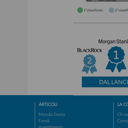
ARTICOLI
LA C
Mondo Darta
Chi s
Fondi
Conta
Investimento