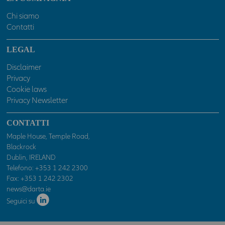
danneggiamento o perdita di programmi o altri dati dai propri
Chi siamo
sistemi informatici.
Contatti
ATTENZIONE: Le dichiarazioni prodotte costituiscono
autocertificazione ai sensi del D.P.R. n. 445 del 28 dicembre
LEGAL
2000 e successive modifiche. Le dichiarazioni mendaci sono
Disclaimer
sanzionabili penalmente. Spuntando la casella "Accetto"
Privacy
sottostante, si dichiara di essere un professionista ed accettare
senza riserva o eccezione alcuna e sotto la propria
Cookie laws
responsabilità tutto quanto indicato sopra, nonché nelle
Privacy Newsletter
ulteriori specifiche avvertenze che potranno essere presenti in
sezioni o pagine del presente sito. In caso contrario l'accesso al
CONTATTI
presente sito sarà negato.
Maple House, Temple Road,
Blackrock
Dublin, IRELAND
Telefono:
+353 1 242 2300
Fax: +353 1 242 2302
news@darta.ie
Seguici su