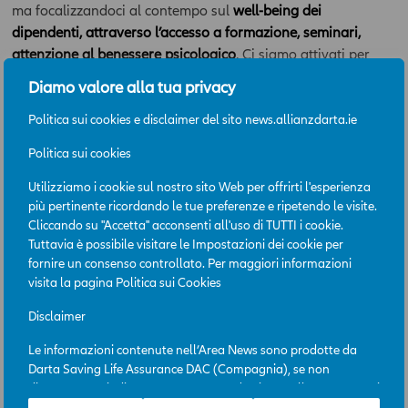
ma focalizzandoci al contempo sul
well-being dei
dipendenti, attraverso l’accesso a formazione, seminari,
attenzione al benessere psicologico
. Ci siamo attivati per
agevolare il lavoro da casa
, mettendo a disposizione
Diamo valore alla tua privacy
infrastruttura tecnologica, schermi, accesso ad Internet, ma
anche tavoli e sedie, per rendere meno traumatico lo
Politica sui cookies e disclaimer del sito news.allianzdarta.ie
spostamento dei lavoratori dall’ufficio al salotto di casa.
Politica sui cookies
In questo momento
seguiamo con attenzione l’evoluzione
Utilizziamo i cookie sul nostro sito Web per offrirti l'esperienza
dell’epidemia e delle normative, per adeguarci alle
più pertinente ricordando le tue preferenze e ripetendo le visite.
indicazioni del Governo
. Siamo consapevoli, però, che
Cliccando su "Accetta" acconsenti all'uso di TUTTI i cookie.
dopo questi anni,
il modello lavorativo tradizionale avrà
Tuttavia è possibile visitare le Impostazioni dei cookie per
fornire un consenso controllato. Per maggiori informazioni
probabilmente bisogno di essere ripensato e re-
visita la pagina
Politica sui Cookies
immaginato in un’ottica più adatta ai tempi moderni
.
Concetti molto sentiti all’interno del Gruppo Allianz come
Disclaimer
dimostra l’
ingresso nel World Economic Forum (WEF)
1
Le informazioni contenute nell’Area News sono prodotte da
Partnership for global New Work Standards
. In linea con
Darta Saving Life Assurance DAC (Compagnia), se non
quanto osservato da studi e ricerche internazionali, Allianz
diversamente indicato. L’Area News è destinata all’uso per scopi
ha lanciato il nuovo standard WOW (Ways of Working)
professionali e la sua consultazione è gratuita. L’accesso