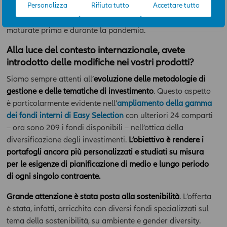
che prevede di
riformulare l’approccio al modello
Personalizza
Rifiuta tutto
Accettare tutto
all’Area News e l’utilizzo delle informazioni in essa contenute
lavorativo
tenendo in considerazione le esperienze
avviene sotto l’esclusiva responsabilità dell’utente. La
maturate prima e durante la pandemia.
Compagnia potrà, in qualunque momento, a propria
discrezione e con efficacia immediata, modificare i contenuti e
Alla luce del contesto internazionale, avete
le modalità funzionali ed operative dell’Area News, incluso il
introdotto delle modifiche nei vostri prodotti?
diritto di modificare, limitare e/o escludere, temporaneamente
o definitivamente, l’accesso ai contenuti dell’Area, senza
Siamo sempre attenti all’
evoluzione delle metodologie di
necessità di acquisire il previo consenso dell’ utente.
gestione e delle tematiche di investimento
. Questo aspetto
è particolarmente evidente nell’
ampliamento della gamma
I contenuti dell’ Area hanno finalità esclusivamente
informativa e descrittiva, e non assumono carattere di
dei fondi interni di Easy Selection
con ulteriori 24 comparti
ufficialità. In nessun caso tali contenuti assumono valore di
– ora sono 209 i fondi disponibili – nell’ottica della
consulenza professionale, né dagli stessi può derivare
diversificazione degli investimenti.
L’obiettivo è rendere i
l’assunzione di alcun impegno da parte della Compagnia.
portafogli ancora più personalizzati e studiati su misura
Qualsiasi prodotto, strumento, servizio cui fa riferimento l’Area
per le esigenze di pianificazione di medio e lungo periodo
potrebbe non essere adeguato per l'utente; prima di effettuare
di ogni singolo contraente.
qualsiasi operazione, l'utente dovrà, pertanto, valutare, in
autonomia, la rilevanza delle informazioni pubblicate sull’Area
Grande attenzione è stata posta alla sostenibilità
. L’offerta
News ai fini delle proprie decisioni di investimento, della propria
è stata, infatti, arricchita con diversi fondi specializzati sul
situazione finanziaria e di qualsiasi altra circostanza rilevante,
tema della sostenibilità, su ambiente e gender diversity.
e comunque sempre consultare la documentazione d’offerta