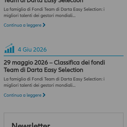
Team di Darta Easy Selection
sezioni o pagine del presente sito. In caso contrario l'accesso al
presente sito sarà negato.
La famiglia di Fondi Team di Darta Easy Selection: i
migliori talenti dei gestori mondiali…
Continua a leggere
4
Giu 2026
29 maggio 2026 – Classifica dei fondi
Team di Darta Easy Selection
La famiglia di Fondi Team di Darta Easy Selection: i
migliori talenti dei gestori mondiali…
Continua a leggere
Newsletter