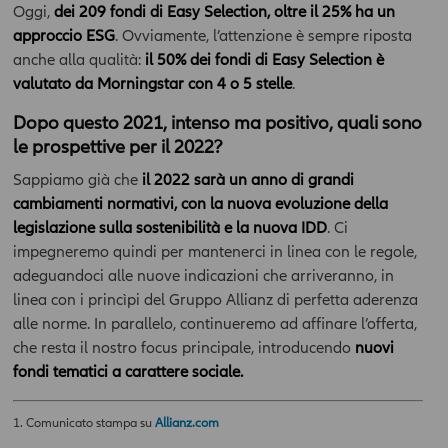
presente sul sito
www.allianzdarta.ie
. La Compagnia non
Oggi,
dei 209 fondi di Easy Selection, oltre il 25% ha un
garantisce l’aggiornamento, l’accuratezza, la completezza e
approccio ESG
. Ovviamente, l’attenzione è sempre riposta
l’idoneità allo scopo dei dati e delle informazioni presenti
anche alla qualità:
il 50% dei fondi di Easy Selection è
nell’Area; l’utilizzo e la diffusione di tali dati e informazioni da
valutato da Morningstar con 4 o 5 stelle
.
parte dell’utente avviene, pertanto, sotto la propria esclusiva
responsabilità. La Compagnia verifica con cura che le
Dopo questo 2021, intenso ma positivo, quali sono
informazioni pubblicate nell’ Area siano prodotte sulla base di
le prospettive per il 2022?
fonti attendibili; la Compagnia tuttavia non potrà in ogni caso
essere ritenuta responsabile per l'eventuale non accuratezza o
Sappiamo già che
il 2022 sarà un anno di grandi
completezza delle stesse. Inoltre, le informazioni pubblicate
cambiamenti normativi, con la nuova evoluzione della
nell’ Area News possono basarsi su determinati dati, opinioni o
legislazione sulla sostenibilità e la nuova IDD
. Ci
previsioni che possono cambiare nel tempo; in particolare
impegneremo quindi per mantenerci in linea con le regole,
qualsiasi prezzo e valore pubblicato deve essere riferito alla
adeguandoci alle nuove indicazioni che arriveranno, in
data e all'ora espressamente riportati; l'utente dovrà, pertanto,
linea con i princìpi del Gruppo Allianz di perfetta aderenza
verificarne sempre l'attualità.Dati ed informazioni presenti
alle norme. In parallelo, continueremo ad affinare l’offerta,
nell’Area - incluso valori, notizie, immagini, grafici, disegni e
marchi - sono coperti da copyright e dalla normativa in materia
che resta il nostro focus principale, introducendo
nuovi
di proprietà industriale. All'utente non è concessa alcuna
fondi tematici a carattere sociale.
licenza né diritto d'uso a scopo commerciale, senza preventiva
autorizzazione scritta da parte della Compagnia.
1. Comunicato stampa su
Allianz.com
La Compagnia non assume alcuna garanzia e responsabilità