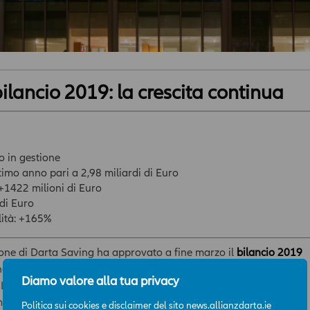
ilancio 2019: la crescita continua
o in gestione
timo anno pari a 2,98 miliardi di Euro
 +1422 milioni di Euro
 di Euro
ilità: +165%
ione di Darta Saving ha approvato a fine marzo il
bilancio 2019
ando
risultati che confermano il trend positivo manifestato nel
Diamo valore alla tua privacy
. La Compagnia ha infatti registrato un
fatturato per il 2019 di
mento rispetto ai risultati registrati nel 2018 (2,3 miliardi; +29%),
Politica sui cookies e disclaimer del sito news.allianzdarta.ie