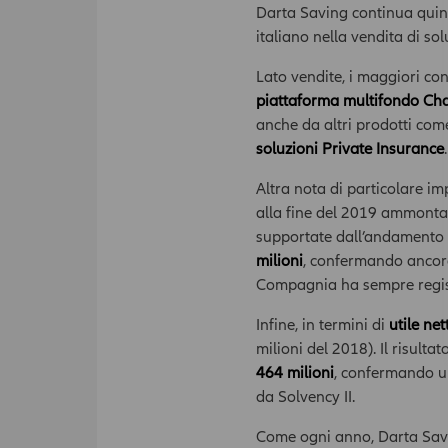
Darta Saving continua quindi
italiano nella vendita di sol
Lato vendite, i maggiori cont
piattaforma multifondo Cha
anche da altri prodotti co
soluzioni Private Insurance
.
Altra nota di particolare im
alla fine del 2019 ammont
supportate dall’andamento 
milioni
, confermando ancora
Compagnia ha sempre regist
Infine, in termini di
utile net
milioni del 2018). Il risult
464 milioni
, confermando 
da Solvency II.
Come ogni anno, Darta Saving