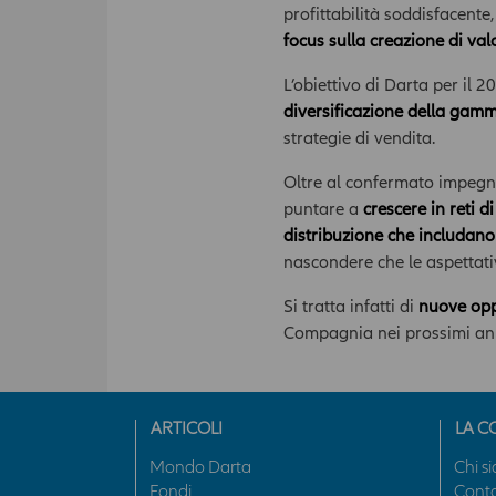
profittabilità soddisfacente
focus sulla creazione di valo
L’obiettivo di Darta per il 2
diversificazione della gamm
strategie di vendita.
Oltre al confermato impegno
puntare a
crescere in reti d
distribuzione che includano 
nascondere che le aspettati
Si tratta infatti di
nuove opp
Compagnia nei prossimi an
ARTICOLI
LA C
Mondo Darta
Chi s
Fondi
Conta