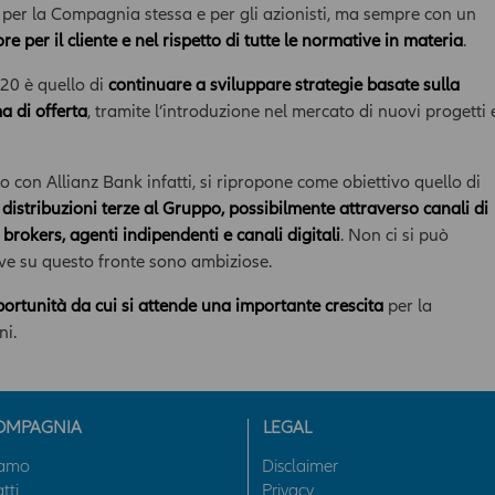
o definitivamente, l’accesso ai contenuti dell’Area, senza
, per la Compagnia stessa e per gli azionisti, ma sempre con un
necessità di acquisire il previo consenso dell’ utente.
re per il cliente e nel rispetto di tutte le normative in materia
.
I contenuti dell’ Area hanno finalità esclusivamente
020 è quello di
continuare a sviluppare strategie basate sulla
informativa e descrittiva, e non assumono carattere di
a di offerta
, tramite l’introduzione nel mercato di nuovi progetti 
ufficialità. In nessun caso tali contenuti assumono valore di
consulenza professionale, né dagli stessi può derivare
l’assunzione di alcun impegno da parte della Compagnia.
 con Allianz Bank infatti, si ripropone come obiettivo quello di
Qualsiasi prodotto, strumento, servizio cui fa riferimento l’Area
i distribuzioni terze al Gruppo, possibilmente attraverso canali di
potrebbe non essere adeguato per l'utente; prima di effettuare
brokers, agenti indipendenti e canali digitali
. Non ci si può
qualsiasi operazione, l'utente dovrà, pertanto, valutare, in
autonomia, la rilevanza delle informazioni pubblicate sull’Area
ve su questo fronte sono ambiziose.
News ai fini delle proprie decisioni di investimento, della propria
ortunità da cui si attende una importante crescita
per la
situazione finanziaria e di qualsiasi altra circostanza rilevante,
e comunque sempre consultare la documentazione d’offerta
ni.
presente sul sito
www.allianzdarta.ie
. La Compagnia non
garantisce l’aggiornamento, l’accuratezza, la completezza e
l’idoneità allo scopo dei dati e delle informazioni presenti
nell’Area; l’utilizzo e la diffusione di tali dati e informazioni da
OMPAGNIA
LEGAL
parte dell’utente avviene, pertanto, sotto la propria esclusiva
iamo
Disclaimer
responsabilità. La Compagnia verifica con cura che le
tti
Privacy
informazioni pubblicate nell’ Area siano prodotte sulla base di