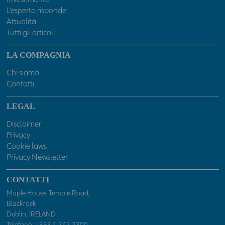
garantisce l’aggiornamento, l’accuratezza, la compl
L’esperto risponde
l’idoneità allo scopo dei dati e delle informazioni pre
Attualità
nell’Area; l’utilizzo e la diffusione di tali dati e infor
Tutti gli articoli
parte dell’utente avviene, pertanto, sotto la propria 
responsabilità. La Compagnia verifica con cura che l
LA COMPAGNIA
informazioni pubblicate nell’ Area siano prodotte sul
fonti attendibili; la Compagnia tuttavia non potrà in
Chi siamo
essere ritenuta responsabile per l'eventuale non acc
Contatti
completezza delle stesse. Inoltre, le informazioni pu
nell’ Area News possono basarsi su determinati dati,
LEGAL
previsioni che possono cambiare nel tempo; in partic
qualsiasi prezzo e valore pubblicato deve essere rifer
Disclaimer
data e all'ora espressamente riportati; l'utente dovrà
Privacy
verificarne sempre l'attualità.Dati ed informazioni pr
Cookie laws
nell’Area - incluso valori, notizie, immagini, grafici, d
Privacy Newsletter
marchi - sono coperti da copyright e dalla normativa
di proprietà industriale. All'utente non è concessa a
CONTATTI
licenza né diritto d'uso a scopo commerciale, senza 
Maple House, Temple Road,
autorizzazione scritta da parte della Compagnia.
Blackrock
La Compagnia non assume alcuna garanzia e respon
Dublin, IRELAND
con riferimento ai siti esterni raggiungibili tramite i
Telefono:
+353 1 242 2300