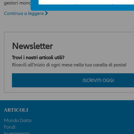
all’Area News e l’utilizzo delle informazioni in essa 
gestori mondiali…
avviene sotto l’esclusiva responsabilità dell’utente. 
Continua a leggere
Compagnia potrà, in qualunque momento, a propri
discrezione e con efficacia immediata, modificare i c
le modalità funzionali ed operative dell’Area News, in
diritto di modificare, limitare e/o escludere, tempo
o definitivamente, l’accesso ai contenuti dell’Area, s
Newsletter
necessità di acquisire il previo consenso dell’ utente.
I contenuti dell’ Area hanno finalità esclusivamente
Trovi i nostri articoli utili?
informativa e descrittiva, e non assumono carattere 
Ricevili all'inizio di ogni mese nella tua casella di posta!
ufficialità. In nessun caso tali contenuti assumono va
consulenza professionale, né dagli stessi può deriva
ISCRIVITI OGGI
l’assunzione di alcun impegno da parte della Compa
Qualsiasi prodotto, strumento, servizio cui fa riferim
potrebbe non essere adeguato per l'utente; prima di 
qualsiasi operazione, l'utente dovrà, pertanto, valuta
autonomia, la rilevanza delle informazioni pubblicat
ARTICOLI
News ai fini delle proprie decisioni di investimento, d
situazione finanziaria e di qualsiasi altra circostanza
Mondo Darta
e comunque sempre consultare la documentazione d
Fondi
presente sul sito
www.allianzdarta.ie
. La Compagni
Investimento