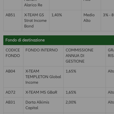
Alarico Re
AB51
X-TEAM GS
1,40%
Medio
3% - 
Strat Income
Alto
Bond
Fondo di destinazione
CODICE
FONDO INTERNO
COMMISSIONE
GR
FONDO
ANNUA DI
RI
GESTIONE
AB04
X-TEAM
1,65%
Alt
TEMPLETON Global
Income
AD72
X-TEAM MS GBaR
1,65%
Alt
AB31
Darta Alkimis
2,00%
Alt
Capital