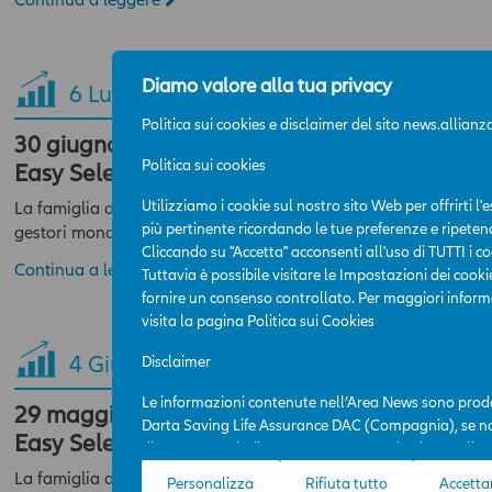
Diamo valore alla tua privacy
6
Lug 2026
Politica sui cookies e disclaimer del sito news.allianz
30 giugno 2026 – Classifica dei fondi Team di
Politica sui cookies
Easy Selection
Utilizziamo i cookie sul nostro sito Web per offrirti l
La famiglia di Fondi Team di Darta Easy Selection: i migliori tal
più pertinente ricordando le tue preferenze e ripetend
gestori mondiali…
Cliccando su "Accetta" acconsenti all'uso di TUTTI i co
Continua a leggere
Tuttavia è possibile visitare le Impostazioni dei cooki
fornire un consenso controllato. Per maggiori inform
visita la pagina
Politica sui Cookies
4
Giu 2026
Disclaimer
Le informazioni contenute nell’Area News sono prod
29 maggio 2026 – Classifica dei fondi Team d
Darta Saving Life Assurance DAC (Compagnia), se n
Easy Selection
diversamente indicato. L’Area News è destinata all’u
professionali e la sua consultazione è gratuita. L’acc
La famiglia di Fondi Team di Darta Easy Selection: i migliori tal
Personalizza
Rifiuta tutto
Accetta