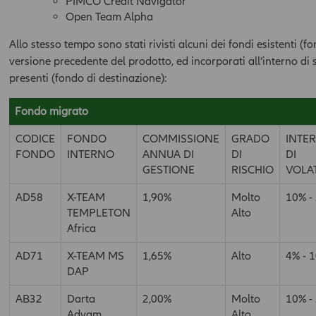
PIMCO Credit Navigator
Open Team Alpha
Allo stesso tempo sono stati rivisti alcuni dei fondi esistenti (f
versione precedente del prodotto, ed incorporati all’interno di
presenti (fondo di destinazione):
Fondo migrato
CODICE
FONDO
COMMISSIONE
GRADO
INTE
FONDO
INTERNO
ANNUA DI
DI
DI
GESTIONE
RISCHIO
VOLAT
AD58
X-TEAM
1,90%
Molto
10% -
TEMPLETON
Alto
Africa
AD71
X-TEAM MS
1,65%
Alto
4% - 
DAP
AB32
Darta
2,00%
Molto
10% -
Advam
Alto