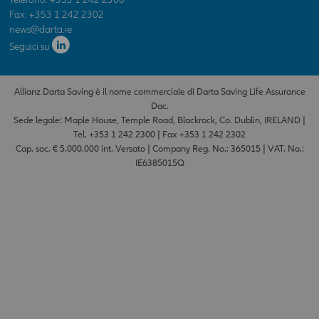
collegamenti presenti nell’Area o attraverso i quali v
Fax: +353 1 242 2302
raggiunta la stessa. Pertanto, l’utente accede a tali si
news@darta.ie
propria esclusiva responsabilità. In nessun caso la
Seguici su
potrà essere ritenuti responsabile per qualsiasi dann
indiretto, collegato all’utilizzo del sito e delle infor
elementi ivi contenuti, compresi quelli per il mancato
Allianz Darta Saving è il nome commerciale di Darta Saving Life Assurance
funzionamento della rete internet (es.
Dac.
interruzione/sospensione del servizio e/o anomalie d
Sede legale: Maple House, Temple Road, Blackrock, Co. Dublin, IRELAND |
funzionamento, virus, ecc.), abuso da parte di terzi,
Tel. +353 1 242 2300 | Fax +353 1 242 2302
danneggiamento o perdita di programmi o altri dati 
Cap. soc. € 5.000.000 int. Versato | Company Reg. No.: 365015 | VAT. No.:
IE6385015Q
sistemi informatici.
ATTENZIONE: Le dichiarazioni prodotte costituiscon
autocertificazione ai sensi del D.P.R. n. 445 del 28 d
2000 e successive modifiche. Le dichiarazioni menda
sanzionabili penalmente. Spuntando la casella "Acce
sottostante, si dichiara di essere un professionista e
senza riserva o eccezione alcuna e sotto la propria
responsabilità tutto quanto indicato sopra, nonché n
ulteriori specifiche avvertenze che potranno essere p
sezioni o pagine del presente sito. In caso contrario l