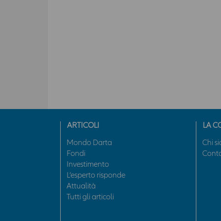
ARTICOLI
LA C
Mondo Darta
Chi s
Fondi
Conta
Investimento
L’esperto risponde
Attualità
Tutti gli articoli