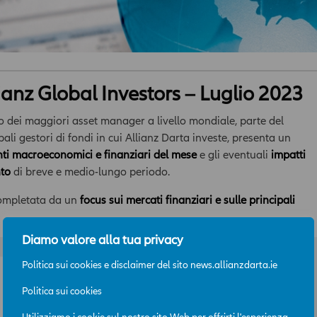
lianz Global Investors – Luglio 2023
o dei maggiori asset manager a livello mondiale, parte del
pali gestori di fondi in cui Allianz Darta investe, presenta un
nti macroeconomici e finanziari del mese
e gli eventuali
impatti
nto
di breve e medio-lungo periodo.
completata da un
focus sui mercati finanziari e sulle principali
Diamo valore alla tua privacy
Politica sui cookies e disclaimer del sito news.allianzdarta.ie
Politica sui cookies