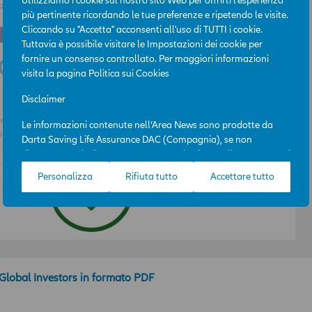
Utilizziamo i cookie sul nostro sito Web per offrirti l'esperienza
più pertinente ricordando le tue preferenze e ripetendo le visite.
Cliccando su "Accetta" acconsenti all'uso di TUTTI i cookie.
Tuttavia è possibile visitare le Impostazioni dei cookie per
fornire un consenso controllato. Per maggiori informazioni
visita la pagina
Politica sui Cookies
Disclaimer
Le informazioni contenute nell’Area News sono prodotte da
Darta Saving Life Assurance DAC (Compagnia), se non
diversamente indicato. L’Area News è destinata all’uso per scopi
professionali e la sua consultazione è gratuita. L’accesso
Personalizza
Rifiuta tutto
Accettare tutto
all’Area News e l’utilizzo delle informazioni in essa contenute
avviene sotto l’esclusiva responsabilità dell’utente. La
Compagnia potrà, in qualunque momento, a propria
discrezione e con efficacia immediata, modificare i contenuti e
le modalità funzionali ed operative dell’Area News, incluso il
diritto di modificare, limitare e/o escludere, temporaneamente
o definitivamente, l’accesso ai contenuti dell’Area, senza
z Global Investors in formato PDF
necessità di acquisire il previo consenso dell’ utente.
I contenuti dell’ Area hanno finalità esclusivamente