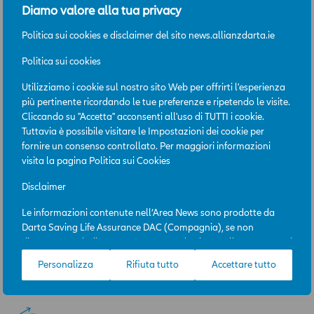
30 giugno 2026 – Classifica dei fondi
Diamo valore alla tua privacy
Team di Darta Easy Selection
Politica sui cookies e disclaimer del sito news.allianzdarta.ie
La famiglia di Fondi Team di Darta Easy Selection: i
Politica sui cookies
migliori talenti dei gestori mondiali…
Utilizziamo i cookie sul nostro sito Web per offrirti l'esperienza
Continua a leggere
più pertinente ricordando le tue preferenze e ripetendo le visite.
Cliccando su "Accetta" acconsenti all'uso di TUTTI i cookie.
Tuttavia è possibile visitare le Impostazioni dei cookie per
fornire un consenso controllato. Per maggiori informazioni
4
Giu 2026
visita la pagina
Politica sui Cookies
29 maggio 2026 – Classifica dei fondi
Disclaimer
Team di Darta Easy Selection
Le informazioni contenute nell’Area News sono prodotte da
La famiglia di Fondi Team di Darta Easy Selection: i
Darta Saving Life Assurance DAC (Compagnia), se non
migliori talenti dei gestori mondiali…
diversamente indicato. L’Area News è destinata all’uso per scopi
professionali e la sua consultazione è gratuita. L’accesso
Continua a leggere
Personalizza
Rifiuta tutto
Accettare tutto
all’Area News e l’utilizzo delle informazioni in essa contenute
avviene sotto l’esclusiva responsabilità dell’utente. La
Compagnia potrà, in qualunque momento, a propria