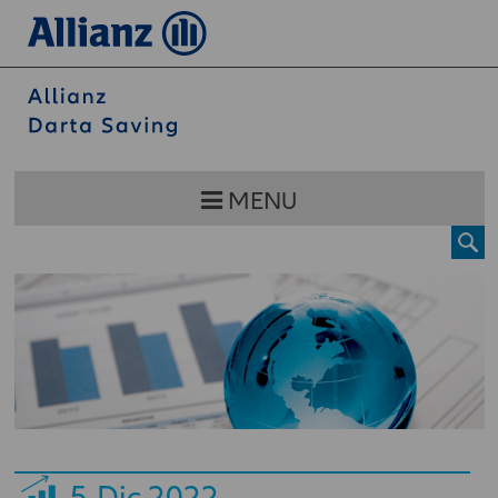
MENU
5
Dic 2022