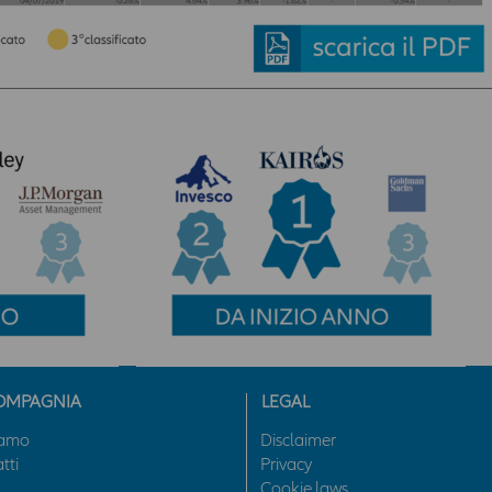
necessità di acquisire il previo consenso dell’ utente.
I contenuti dell’ Area hanno finalità esclusivamente
informativa e descrittiva, e non assumono carattere di
ufficialità. In nessun caso tali contenuti assumono valore di
consulenza professionale, né dagli stessi può derivare
l’assunzione di alcun impegno da parte della Compagnia.
Qualsiasi prodotto, strumento, servizio cui fa riferimento l’Area
potrebbe non essere adeguato per l'utente; prima di effettuare
qualsiasi operazione, l'utente dovrà, pertanto, valutare, in
autonomia, la rilevanza delle informazioni pubblicate sull’Area
News ai fini delle proprie decisioni di investimento, della propria
situazione finanziaria e di qualsiasi altra circostanza rilevante,
e comunque sempre consultare la documentazione d’offerta
presente sul sito
www.allianzdarta.ie
. La Compagnia non
garantisce l’aggiornamento, l’accuratezza, la completezza e
l’idoneità allo scopo dei dati e delle informazioni presenti
OMPAGNIA
LEGAL
nell’Area; l’utilizzo e la diffusione di tali dati e informazioni da
parte dell’utente avviene, pertanto, sotto la propria esclusiva
iamo
Disclaimer
responsabilità. La Compagnia verifica con cura che le
tti
Privacy
informazioni pubblicate nell’ Area siano prodotte sulla base di
Cookie laws