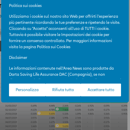
ornata al 31 ottobre 2023
Politica sui cookies
to PDF
Utilizziamo i cookie sul nostro sito Web per offrirti l'esperienza
più pertinente ricordando le tue preferenze e ripetendo le visite.
Cliccando su "Accetta" acconsenti all'uso di TUTTI i cookie.
Tuttavia è possibile visitare le Impostazioni dei cookie per
fornire un consenso controllato. Per maggiori informazioni
visita la pagina
Politica sui Cookies
Disclaimer
Le informazioni contenute nell’Area News sono prodotte da
Darta Saving Life Assurance DAC (Compagnia), se non
diversamente indicato. L’Area News è destinata all’uso per scopi
professionali e la sua consultazione è gratuita. L’accesso
Personalizza
Rifiuta tutto
Accettare tutto
all’Area News e l’utilizzo delle informazioni in essa contenute
avviene sotto l’esclusiva responsabilità dell’utente. La
Compagnia potrà, in qualunque momento, a propria
discrezione e con efficacia immediata, modificare i contenuti e
le modalità funzionali ed operative dell’Area News, incluso il
diritto di modificare, limitare e/o escludere, temporaneamente
o definitivamente, l’accesso ai contenuti dell’Area, senza