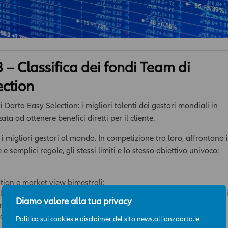
 – Classifica dei fondi Team di
ection
 Darta Easy Selection: i migliori talenti dei gestori mondiali in
ata ad ottenere benefici diretti per il cliente.
i migliori gestori al mondo. In competizione tra loro, affrontano i
e semplici regole, gli stessi limiti e lo stesso obiettivo univoco:
tion e market view bimestrali;
selezione dei propri fondi. Minimo 3, massimo 15, con possibilità d
Diamo valore alla tua privacy
sino al massimo del 30%;
olatilità massima consentita 10%.
Politica sui cookies e disclaimer del sito news.allianzdarta.ie