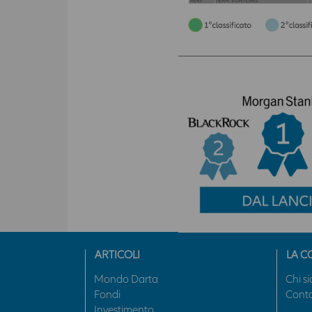
ARTICOLI
LA C
Mondo Darta
Chi s
Fondi
Conta
Investimento