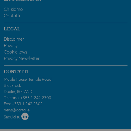
danneggiamento o perdita di programmi o altri dati dai propri
Chi siamo
sistemi informatici.
Contatti
ATTENZIONE: Le dichiarazioni prodotte costituiscono
autocertificazione ai sensi del D.P.R. n. 445 del 28 dicembre
LEGAL
2000 e successive modifiche. Le dichiarazioni mendaci sono
Disclaimer
sanzionabili penalmente. Spuntando la casella "Accetto"
Privacy
sottostante, si dichiara di essere un professionista ed accettare
senza riserva o eccezione alcuna e sotto la propria
Cookie laws
responsabilità tutto quanto indicato sopra, nonché nelle
Privacy Newsletter
ulteriori specifiche avvertenze che potranno essere presenti in
sezioni o pagine del presente sito. In caso contrario l'accesso al
CONTATTI
presente sito sarà negato.
Maple House, Temple Road,
Blackrock
Dublin, IRELAND
Telefono:
+353 1 242 2300
Fax: +353 1 242 2302
news@darta.ie
Seguici su