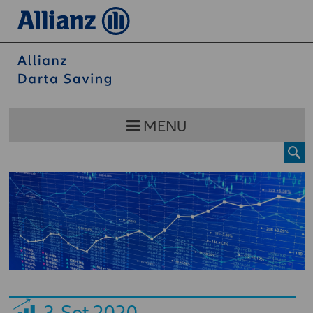
MENU
3
Set 2020