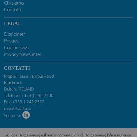
danneggiamento o perdita di programmi o altri dati dai propri
Chi siamo
sistemi informatici.
Contatti
ATTENZIONE: Le dichiarazioni prodotte costituiscono
LEGAL
autocertificazione ai sensi del D.P.R. n. 445 del 28 dicembre
2000 e successive modifiche. Le dichiarazioni mendaci sono
Disclaimer
sanzionabili penalmente. Spuntando la casella "Accetto"
Privacy
sottostante, si dichiara di essere un professionista ed accettare
Cookie laws
senza riserva o eccezione alcuna e sotto la propria
Privacy Newsletter
responsabilità tutto quanto indicato sopra, nonché nelle
ulteriori specifiche avvertenze che potranno essere presenti in
CONTATTI
sezioni o pagine del presente sito. In caso contrario l'accesso al
presente sito sarà negato.
Maple House, Temple Road,
Blackrock
Dublin, IRELAND
Telefono:
+353 1 242 2300
Fax: +353 1 242 2302
news@darta.ie
Seguici su
Allianz Darta Saving è il nome commerciale di Darta Saving Life Assurance