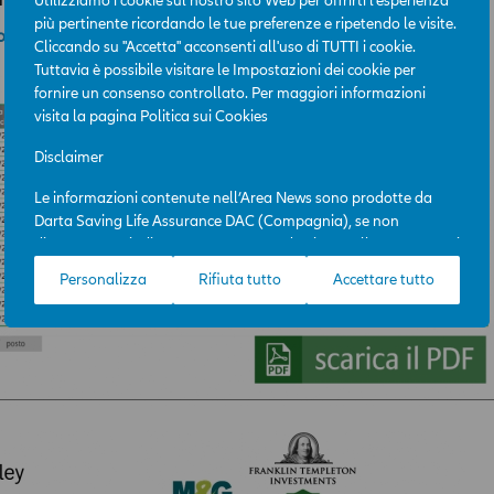
Utilizziamo i cookie sul nostro sito Web per offrirti l'esperienza
più pertinente ricordando le tue preferenze e ripetendo le visite.
to PDF
Cliccando su "Accetta" acconsenti all'uso di TUTTI i cookie.
Tuttavia è possibile visitare le Impostazioni dei cookie per
fornire un consenso controllato. Per maggiori informazioni
visita la pagina
Politica sui Cookies
Disclaimer
Le informazioni contenute nell’Area News sono prodotte da
Darta Saving Life Assurance DAC (Compagnia), se non
diversamente indicato. L’Area News è destinata all’uso per scopi
professionali e la sua consultazione è gratuita. L’accesso
Personalizza
Rifiuta tutto
Accettare tutto
all’Area News e l’utilizzo delle informazioni in essa contenute
avviene sotto l’esclusiva responsabilità dell’utente. La
Compagnia potrà, in qualunque momento, a propria
discrezione e con efficacia immediata, modificare i contenuti e
le modalità funzionali ed operative dell’Area News, incluso il
diritto di modificare, limitare e/o escludere, temporaneamente
o definitivamente, l’accesso ai contenuti dell’Area, senza
necessità di acquisire il previo consenso dell’ utente.
I contenuti dell’ Area hanno finalità esclusivamente