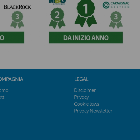
informativa e descrittiva, e non assumono carattere di
ufficialità. In nessun caso tali contenuti assumono valore di
consulenza professionale, né dagli stessi può derivare
l’assunzione di alcun impegno da parte della Compagnia.
Qualsiasi prodotto, strumento, servizio cui fa riferimento l’Area
potrebbe non essere adeguato per l'utente; prima di effettuare
qualsiasi operazione, l'utente dovrà, pertanto, valutare, in
autonomia, la rilevanza delle informazioni pubblicate sull’Area
News ai fini delle proprie decisioni di investimento, della propria
situazione finanziaria e di qualsiasi altra circostanza rilevante,
e comunque sempre consultare la documentazione d’offerta
presente sul sito
www.allianzdarta.ie
. La Compagnia non
OMPAGNIA
LEGAL
garantisce l’aggiornamento, l’accuratezza, la completezza e
iamo
Disclaimer
l’idoneità allo scopo dei dati e delle informazioni presenti
tti
Privacy
nell’Area; l’utilizzo e la diffusione di tali dati e informazioni da
Cookie laws
parte dell’utente avviene, pertanto, sotto la propria esclusiva
Privacy Newsletter
responsabilità. La Compagnia verifica con cura che le
informazioni pubblicate nell’ Area siano prodotte sulla base di
fonti attendibili; la Compagnia tuttavia non potrà in ogni caso
essere ritenuta responsabile per l'eventuale non accuratezza o
completezza delle stesse. Inoltre, le informazioni pubblicate