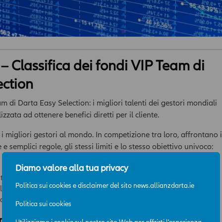
 Classifica dei fondi VIP Team di
ection
m di Darta Easy Selection: i migliori talenti dei gestori mondiali
izzata ad ottenere benefici diretti per il cliente.
i migliori gestori al mondo. In competizione tra loro, affrontano i
e semplici regole, gli stessi limiti e lo stesso obiettivo univoco:
Diamo valore alla tua privacy
tion e market view mensili;
Politica sui cookies e disclaimer del sito news.allianzdarta.ie
selezione dei propri fondi. Minimo 3, massimo 15;
olatilità massima consentita 10%.
Politica sui cookies
ornata al 29 marzo 2018