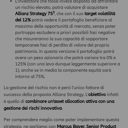
L’investitore che fosse invece disposto ad affrontare
un rischio elevato, potrà valutare di acquistare
3
Allianz Strategy 75
, che con il suo
target volatilità
del 12%
potrà vedere il portafoglio beneficiare al
massimo delle opportunità di mercato, senza poter
purtroppo escludere a priori possibili fasi negative
che misureranno la sua capacità di sopportare
temporanee fasi di perdita di valore del proprio
patrimonio. In questa versione il portafoglio potrà
avere un peso azionario che potrà variare tra 0% e
125% (con una leva dunque leggermente superiore a
1), anche se in media la componente equità sarà
intorno al 75%.
La gestione del rischio non è però l’unico fattore di
successo della proposta Allianz Strategy. L’
obiettivo
infatti
è quello di
combinare un’asset allocation attiva con una
gestione dei rischi innovativa
.
Per comprendere meglio come poter implementare questa
strategia, ne parliamo con
Marcus Bayer, Senior Product