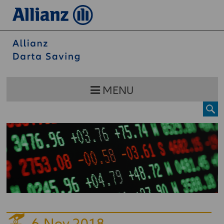
MENU
6
Nov 2018