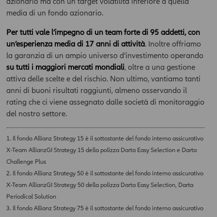
completezza delle stesse. Inoltre, le informazioni pubblicate
azionario ma con un target volatilità inferiore a quella
nell’ Area News possono basarsi su determinati dati, opinioni o
media di un fondo azionario.
previsioni che possono cambiare nel tempo; in particolare
qualsiasi prezzo e valore pubblicato deve essere riferito alla
Per tutti vale l’impegno di un team forte di 95 addetti, con
data e all'ora espressamente riportati; l'utente dovrà, pertanto,
un’esperienza media di 17 anni di attività
. Inoltre offriamo
verificarne sempre l'attualità.Dati ed informazioni presenti
la garanzia di un ampio universo d’investimento operando
nell’Area - incluso valori, notizie, immagini, grafici, disegni e
su tutti i maggiori mercati mondiali
, oltre a una gestione
marchi - sono coperti da copyright e dalla normativa in materia
attiva delle scelte e del rischio. Non ultimo, vantiamo tanti
di proprietà industriale. All'utente non è concessa alcuna
anni di buoni risultati raggiunti, almeno osservando il
licenza né diritto d'uso a scopo commerciale, senza preventiva
rating che ci viene assegnato dalle società di monitoraggio
autorizzazione scritta da parte della Compagnia.
del nostro settore.
La Compagnia non assume alcuna garanzia e responsabilità
con riferimento ai siti esterni raggiungibili tramite i
1. Il fondo Allianz Strategy 15 è il sottostante del fondo interno assicurativo
collegamenti presenti nell’Area o attraverso i quali viene
X-Team AllianzGI Strategy 15 della polizza Darta Easy Selection e Darta
raggiunta la stessa. Pertanto, l’utente accede a tali siti sotto la
propria esclusiva responsabilità. In nessun caso la Compagnia
Challenge Plus
potrà essere ritenuti responsabile per qualsiasi danno, diretto o
2. Il fondo Allianz Strategy 50 è il sottostante del fondo interno assicurativo
indiretto, collegato all’utilizzo del sito e delle informazioni e/o
X-Team AllianzGI Strategy 50 della polizza Darta Easy Selection, Darta
elementi ivi contenuti, compresi quelli per il mancato
Periodical Solution
funzionamento della rete internet (es.
3. Il fondo Allianz Strategy 75 è il sottostante del fondo interno assicurativo
interruzione/sospensione del servizio e/o anomalie di