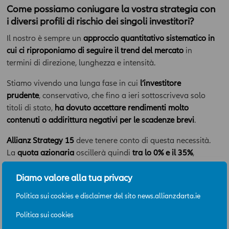
Come possiamo coniugare la vostra strategia con
i diversi profili di rischio dei singoli investitori?
Il nostro è sempre un
approccio quantitativo sistematico in
cui ci riproponiamo di seguire il trend del mercato
in
termini di direzione, lunghezza e intensità.
Stiamo vivendo una lunga fase in cui
l’investitore
prudente
, conservativo, che fino a ieri sottoscriveva solo
titoli di stato,
ha dovuto accettare rendimenti molto
contenuti o addirittura negativi per le scadenze brevi
.
Allianz Strategy 15
deve tenere conto di questa necessità.
La
quota azionaria
oscillerà quindi
tra lo 0% e il 35%
,
seguendo, in base all’asset allocation strategica, il trend di
mercato e, in base alla asset allocation attiva, una logica
Diamo valore alla tua privacy
anticiclica rispetto agli eccessi di mercato, sia nelle fasi di
Politica sui cookies e disclaimer del sito news.allianzdarta.ie
rialzo che di ribasso.
Il target di volatilità contenuto al 4%
ci metterà sempre in condizione di verificare a che punto
Politica sui cookies
siamo del nostro percorso
insieme all’investitore.
Se le