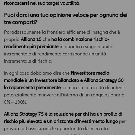
I contenuti dell’ Area hanno finalità esclusivamente
riconoscersi nel suo target volatilità
.
informativa e descrittiva, e non assumono carattere di
Puoi darci una tua opinione veloce per ognuno dei
ufficialità. In nessun caso tali contenuti assumono valore di
consulenza professionale, né dagli stessi può derivare
tre comparti?
l’assunzione di alcun impegno da parte della Compagnia.
Paradossalmente la frontiera efficiente ci insegna che è
Qualsiasi prodotto, strumento, servizio cui fa riferimento l’Area
proprio
Allianz 15
che
ha la combinazione rischio-
potrebbe non essere adeguato per l'utente; prima di effettuare
rendimento più premiante
in quanto a singola unità
qualsiasi operazione, l'utente dovrà, pertanto, valutare, in
autonomia, la rilevanza delle informazioni pubblicate sull’Area
incrementale di rendimento corrisponde un’unità
News ai fini delle proprie decisioni di investimento, della propria
incrementale di rischio.
situazione finanziaria e di qualsiasi altra circostanza rilevante,
e comunque sempre consultare la documentazione d’offerta
In ogni caso dobbiamo dire che
l’investitore medio
presente sul sito
www.allianzdarta.ie
. La Compagnia non
mondiale è un investitore bilanciato e Allianz Strategy 50
garantisce l’aggiornamento, l’accuratezza, la completezza e
lo rappresenta pienamente
, compresa la facoltà di potersi
l’idoneità allo scopo dei dati e delle informazioni presenti
potenzialmente muovere all’interno di un range azionario
nell’Area; l’utilizzo e la diffusione di tali dati e informazioni da
0% – 100%.
parte dell’utente avviene, pertanto, sotto la propria esclusiva
responsabilità. La Compagnia verifica con cura che le
Allianz Strategy 75 è la soluzione per chi ha un profilo di
informazioni pubblicate nell’ Area siano prodotte sulla base di
rischio più elevato e un orizzonte d’investimento lungo
per
fonti attendibili; la Compagnia tuttavia non potrà in ogni caso
provare ad assicurarsi le opportunità del mercato
essere ritenuta responsabile per l'eventuale non accuratezza o