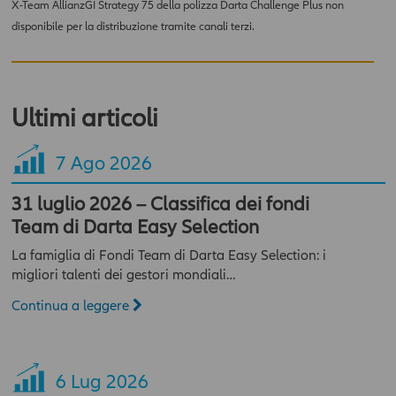
X-Team AllianzGI Strategy 75 della polizza Darta Challenge Plus non
funzionamento, virus, ecc.), abuso da parte di terzi,
disponibile per la distribuzione tramite canali terzi.
danneggiamento o perdita di programmi o altri dati dai propri
sistemi informatici.
ATTENZIONE: Le dichiarazioni prodotte costituiscono
autocertificazione ai sensi del D.P.R. n. 445 del 28 dicembre
Ultimi articoli
2000 e successive modifiche. Le dichiarazioni mendaci sono
sanzionabili penalmente. Spuntando la casella "Accetto"
sottostante, si dichiara di essere un professionista ed accettare
7
Ago 2026
senza riserva o eccezione alcuna e sotto la propria
responsabilità tutto quanto indicato sopra, nonché nelle
31 luglio 2026 – Classifica dei fondi
ulteriori specifiche avvertenze che potranno essere presenti in
Team di Darta Easy Selection
sezioni o pagine del presente sito. In caso contrario l'accesso al
presente sito sarà negato.
La famiglia di Fondi Team di Darta Easy Selection: i
migliori talenti dei gestori mondiali…
Continua a leggere
6
Lug 2026