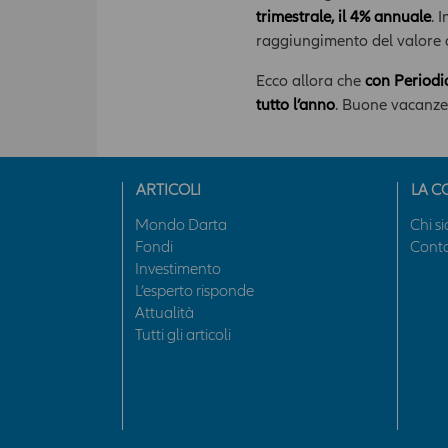
trimestrale, il 4% annuale
. 
raggiungimento del valore d
Ecco allora che
con Periodic
tutto l’anno
. Buone vacanze
ARTICOLI
LA C
Mondo Darta
Chi s
Fondi
Conta
Investimento
L’esperto risponde
Attualità
Tutti gli articoli