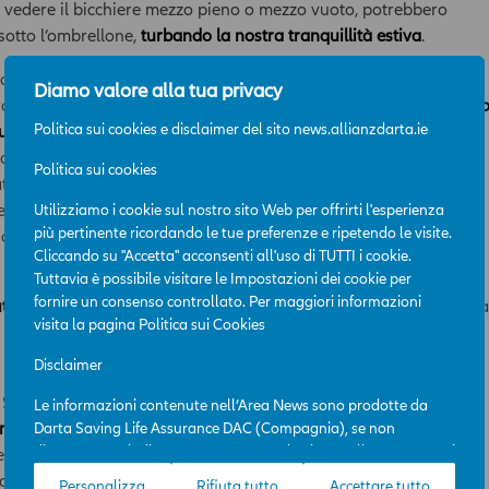
a vedere il bicchiere mezzo pieno o mezzo vuoto, potrebbero
otto l’ombrellone,
turbando la nostra tranquillità estiva
.
ficare, decorrelare e ribilanciare potranno solo in parte lenire
Diamo valore alla tua privacy
prova quando si ha la
sensazione di non poter affrontare il mond
Politica sui cookies e disclaimer del sito news.allianzdarta.ie
cuna certezza
. Del resto la
crescita economica
potrebbe non
 annunciato, mentre non si comprende se l’
inflazione
sia un
Politica sui cookies
ti finanziari e probabilmente neanche quale sia il suo reale
ntichiamoci poi l’annoso dibattito in merito alla
liquidità delle
Utilizziamo i cookie sul nostro sito Web per offrirti l'esperienza
più pertinente ricordando le tue preferenze e ripetendo le visite.
o di iniettarla? Quando? Cosa succederà ai mercati finanziari se
Cliccando su "Accetta" acconsenti all'uso di TUTTI i cookie.
Tuttavia è possibile visitare le Impostazioni dei cookie per
fornire un consenso controllato. Per maggiori informazioni
tte queste perplessità e incertezze
– non solo per i mesi estivi ma
visita la pagina
Politica sui Cookies
in cui si vuole mantenere un investimento –
è rappresentata da
Disclaimer
Solution è un
prodotto assicurativo unit linked strutturato con
Le informazioni contenute nell’Area News sono prodotte da
grammate obbligatorie e non modificabili
. Questa proposta è
Darta Saving Life Assurance DAC (Compagnia), se non
diversamente indicato. L’Area News è destinata all’uso per scopi
e ricerca la difesa e la trasmissione del patrimonio ottimizzando
professionali e la sua consultazione è gratuita. L’accesso
raverso flussi di reddito costante.
Personalizza
Rifiuta tutto
Accettare tutto