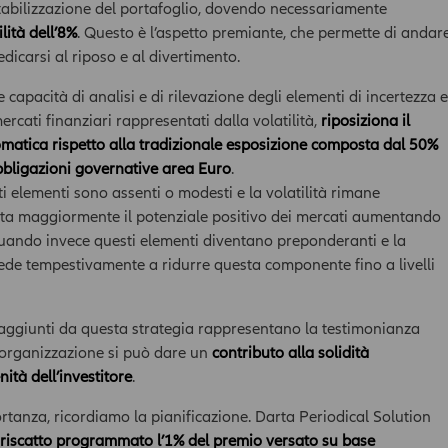
 stabilizzazione del portafoglio, dovendo necessariamente
garantisce l’aggiornamento, l’accuratezza, la completezza e
ilità dell’8%
. Questo è l’aspetto premiante, che permette di andar
l’idoneità allo scopo dei dati e delle informazioni presenti
dicarsi al riposo e al divertimento.
nell’Area; l’utilizzo e la diffusione di tali dati e informazioni da
parte dell’utente avviene, pertanto, sotto la propria esclusiva
le capacità di analisi e di rilevazione degli elementi di incertezza e
responsabilità. La Compagnia verifica con cura che le
rcati finanziari rappresentati dalla volatilità,
riposiziona il
informazioni pubblicate nell’ Area siano prodotte sulla base di
fonti attendibili; la Compagnia tuttavia non potrà in ogni caso
matica rispetto alla tradizionale esposizione composta dal 50%
essere ritenuta responsabile per l'eventuale non accuratezza o
obbligazioni governative area Euro
.
completezza delle stesse. Inoltre, le informazioni pubblicate
i elementi sono assenti o modesti e la volatilità rimane
nell’ Area News possono basarsi su determinati dati, opinioni o
utta maggiormente il potenziale positivo dei mercati aumentando
previsioni che possono cambiare nel tempo; in particolare
uando invece questi elementi diventano preponderanti e la
qualsiasi prezzo e valore pubblicato deve essere riferito alla
rocede tempestivamente a ridurre questa componente fino a livelli
data e all'ora espressamente riportati; l'utente dovrà, pertanto,
verificarne sempre l'attualità.Dati ed informazioni presenti
nell’Area - incluso valori, notizie, immagini, grafici, disegni e
aggiunti da questa strategia rappresentano la testimonianza
marchi - sono coperti da copyright e dalla normativa in materia
organizzazione si può dare un
contributo alla solidità
di proprietà industriale. All'utente non è concessa alcuna
licenza né diritto d'uso a scopo commerciale, senza preventiva
nità dell’investitore
.
autorizzazione scritta da parte della Compagnia.
tanza, ricordiamo la pianificazione. Darta Periodical Solution
La Compagnia non assume alcuna garanzia e responsabilità
riscatto programmato l’1% del premio versato su base