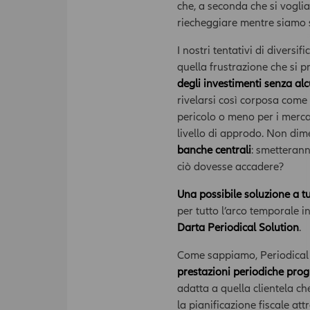
che, a seconda che si vogli
riecheggiare mentre siamo s
I nostri tentativi di diversi
quella frustrazione che si 
degli investimenti senza al
rivelarsi così corposa come
pericolo o meno per i merca
livello di approdo. Non dime
banche centrali
: smetterann
ciò dovesse accadere?
Una possibile soluzione a tu
per tutto l’arco temporale 
Darta Periodical Solution
.
Come sappiamo, Periodical 
prestazioni periodiche pro
adatta a quella clientela ch
la pianificazione fiscale att