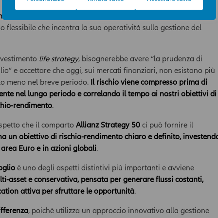
all’Area News e l’utilizzo delle informazioni in essa contenute
avviene sotto l’esclusiva responsabilità dell’utente. La
 nel tempo grazie all’investimento sottostante nel comparto
Compagnia potrà, in qualunque momento, a propria
o flessibile che incentra la sua operatività sulla gestione del
discrezione e con efficacia immediata, modificare i contenuti e
le modalità funzionali ed operative dell’Area News, incluso il
diritto di modificare, limitare e/o escludere, temporaneamente
investimento
life strategy
, bisognerebbe avere “la prudenza di
o definitivamente, l’accesso ai contenuti dell’Area, senza
lio” e accettare che oggi, sui mercati finanziari, non esistano più
necessità di acquisire il previo consenso dell’ utente.
r lo meno nel breve periodo.
Il rischio viene compresso prima di
te nel lungo periodo e correlando il tempo ai nostri obiettivi di
I contenuti dell’ Area hanno finalità esclusivamente
informativa e descrittiva, e non assumono carattere di
ischio-rendimento
.
ufficialità. In nessun caso tali contenuti assumono valore di
consulenza professionale, né dagli stessi può derivare
aspetto che il comparto
Allianz Strategy 50
ci può fornire il
l’assunzione di alcun impegno da parte della Compagnia.
ha un obiettivo di rischio-rendimento chiaro e definito, investend
Qualsiasi prodotto, strumento, servizio cui fa riferimento l’Area
area Euro e in azioni globali
.
potrebbe non essere adeguato per l'utente; prima di effettuare
qualsiasi operazione, l'utente dovrà, pertanto, valutare, in
oglio
è uno degli aspetti distintivi più importanti e avviene
autonomia, la rilevanza delle informazioni pubblicate sull’Area
ti-asset e conservativa, pensata per generare flussi costanti,
News ai fini delle proprie decisioni di investimento, della propria
ation attiva per sfruttare le opportunità
.
situazione finanziaria e di qualsiasi altra circostanza rilevante,
e comunque sempre consultare la documentazione d’offerta
ifferenza
, poiché utilizza un approccio innovativo alla gestione
presente sul sito
www.allianzdarta.ie
. La Compagnia non