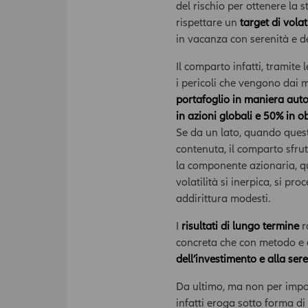
del rischio per ottenere la
rispettare un
target di volat
in vacanza con serenità e de
Il comparto infatti, tramite 
i pericoli che vengono dai me
portafoglio in maniera auto
in azioni globali e 50% in 
Se da un lato, quando quest
contenuta, il comparto sfr
la componente azionaria, q
volatilità si inerpica, si p
addirittura modesti.
I
risultati di lungo termine
r
concreta che con metodo e 
dell’investimento e alla sere
Da ultimo, ma non per impor
infatti eroga sotto forma di