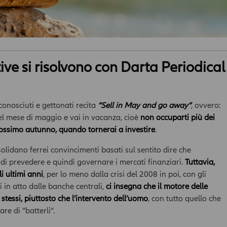
ive si risolvono con Darta Periodical
 conosciuti e gettonati recita
“Sell in May and go away”
, ovvero:
nel mese di maggio e vai in vacanza, cioè
non occuparti più dei
prossimo autunno, quando tornerai a investire
.
solidano ferrei convincimenti basati sul sentito dire che
 di prevedere e quindi governare i mercati finanziari.
Tuttavia,
i ultimi anni
, per lo meno dalla crisi del 2008 in poi, con gli
i in atto dalle banche centrali,
ci insegna che il motore delle
tessi, piuttosto che l’intervento dell’uomo
, con tutto quello che
re di “batterli”.