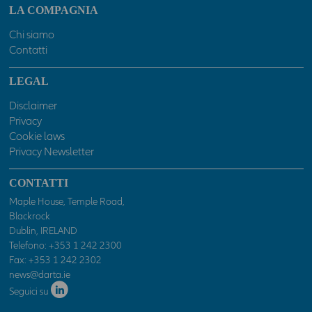
ulteriori specifiche avvertenze che potranno essere presenti in
LA COMPAGNIA
sezioni o pagine del presente sito. In caso contrario l'accesso al
presente sito sarà negato.
Chi siamo
Contatti
LEGAL
Disclaimer
Privacy
Cookie laws
Privacy Newsletter
CONTATTI
Maple House, Temple Road,
Blackrock
Dublin, IRELAND
Telefono:
+353 1 242 2300
Fax: +353 1 242 2302
news@darta.ie
Seguici su