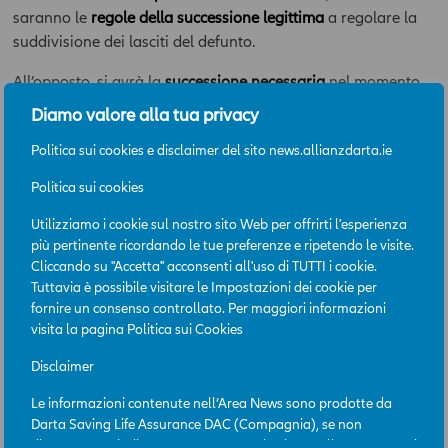
saranno le
regole della successione legittima
a regolare la
suddivisione dei lasciti del defunto.
All’opposto, si avrà la
successione necessaria
nel momento
in cui un
testamento
c’è, ma
viola i diritti che la legge
Diamo valore alla tua privacy
attribuisce ai più stretti congiunti del defunto
.
Politica sui cookies e disclaimer del sito news.allianzdarta.ie
Situazione analoga si può verificare nel momento in cui il
Politica sui cookies
de cuius
, mentre era ancora in vita, aveva effettuato delle
2
donazioni per un valore eccedente la quota di riserva
Utilizziamo i cookie sul nostro sito Web per offrirti l'esperienza
dovuta ai legittimari, anche qui, infatti, opereranno le
più pertinente ricordando le tue preferenze e ripetendo le visite.
regole proprie della successione necessaria
.
Cliccando su "Accetta" acconsenti all'uso di TUTTI i cookie.
Tuttavia è possibile visitare le Impostazioni dei cookie per
fornire un consenso controllato. Per maggiori informazioni
1. L’azione di riduzione è quell’azione giudiziale, prevista dagli articoli 553
visita la pagina
Politica sui Cookies
e ss., a tutela dei legittimari, ovvero dei loro eredi o aventi causa, nel caso
in cui siano lesi nella loro quota di legittima, a causa delle disposizioni
Disclaimer
testamentarie o delle donazioni effettuate dal de cuius durante la sua vita.
Le informazioni contenute nell’Area News sono prodotte da
2. La quota di riserva è quella parte del patrimonio della quale il testatore
Darta Saving Life Assurance DAC (Compagnia), se non
non potrà disporre, in quanto indisponibile, poiché riservata ai soggetti
diversamente indicato. L’Area News è destinata all’uso per scopi