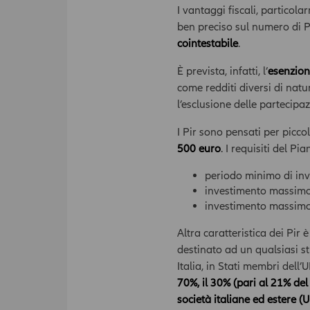
I vantaggi fiscali, particola
ben preciso sul numero di Pi
cointestabile
.
È prevista, infatti, l’
esenzion
come redditi diversi di natu
l’esclusione delle partecipaz
I Pir sono pensati per picco
500 euro
. I requisiti del Pi
periodo minimo di in
investimento massim
investimento massim
Altra caratteristica dei Pir 
destinato ad un qualsiasi s
Italia, in Stati membri dell
70%, il 30% (pari al 21% del
società italiane ed estere (