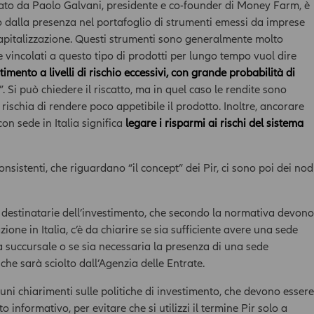
ziato da Paolo Galvani, presidente e co-founder di Money Farm, è
marchi - sono coperti da copyright e dalla normativa in materia
to dalla presenza nel portafoglio di strumenti emessi da imprese
di proprietà industriale. All'utente non è concessa alcuna
capitalizzazione. Questi strumenti sono generalmente molto
licenza né diritto d'uso a scopo commerciale, senza preventiva
re vincolati a questo tipo di prodotti per lungo tempo vuol dire
autorizzazione scritta da parte della Compagnia.
imento a livelli di rischio eccessivi, con grande probabilità di
La Compagnia non assume alcuna garanzia e responsabilità
”. Si può chiedere il riscatto, ma in quel caso le rendite sono
con riferimento ai siti esterni raggiungibili tramite i
rischia di rendere poco appetibile il prodotto. Inoltre, ancorare
collegamenti presenti nell’Area o attraverso i quali viene
con sede in Italia significa
legare i risparmi ai rischi del sistema
raggiunta la stessa. Pertanto, l’utente accede a tali siti sotto la
propria esclusiva responsabilità. In nessun caso la Compagnia
potrà essere ritenuti responsabile per qualsiasi danno, diretto o
onsistenti, che riguardano “il concept” dei Pir, ci sono poi dei nod
indiretto, collegato all’utilizzo del sito e delle informazioni e/o
elementi ivi contenuti, compresi quelli per il mancato
funzionamento della rete internet (es.
destinatarie dell’investimento, che secondo la normativa devono
interruzione/sospensione del servizio e/o anomalie di
ione in Italia, c’è da chiarire se sia sufficiente avere una sede
funzionamento, virus, ecc.), abuso da parte di terzi,
a succursale o se sia necessaria la presenza di una sede
danneggiamento o perdita di programmi o altri dati dai propri
sistemi informatici.
 che sarà sciolto dall’Agenzia delle Entrate.
ATTENZIONE: Le dichiarazioni prodotte costituiscono
ni chiarimenti sulle politiche di investimento, che devono essere
autocertificazione ai sensi del D.P.R. n. 445 del 28 dicembre
 informativo, per evitare che si utilizzi il termine Pir solo a