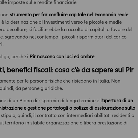
lle imposte sulle rendite finanziarie.
o uno
strumento per far confluire capitale nell’economia reale
.
ti, è la destinazione di investimenti verso le piccole e medie
o decollare, si faciliterebbe la raccolta di capitali a favore del
, sgravando nel contempo i piccoli risparmiatori del carico
i.
bligo, perché i
Pir nascono con luci ed ombre
.
ti, benefici fiscali: cosa c’è da sapere sui Pir
tamente per le persone fisiche che risiedono in Italia. Non
 quindi, da persone giuridiche.
one di un Piano di risparmio di lungo termine è
l’apertura di un
istrazione e gestione portafogli o polizze di assicurazione sulla
i stipula, quindi, il contratto con intermediari abilitati residenti o
l territorio in stabile organizzazione o libera prestazione di