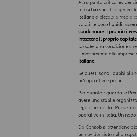
Altro punto critico, eviden
“il rischio specifico genera
italiane a piccola e media 
volatili e poco liquidi. Esse
condannare il proprio invest
intaccare il proprio capitale
tassate: una condizione che 
l’investimento alle imprese 
italiano
.
Se questi sono i dubbi più c
più operativi e pratici.
Per quanto riguarda le Pmi 
avere una stabile organizzaz
legale nel nostro Paese, un
operativa in Italia. Un nodo
Da Consob si attendono alcu
ben evidenziate nel prospetto