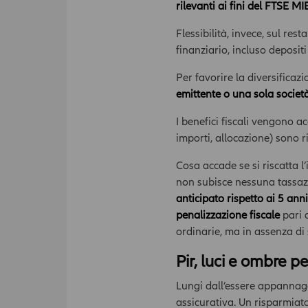
rilevanti ai fini del FTSE MIB
Flessibilità, invece, sul re
finanziario, incluso depositi
Per favorire la diversificaz
emittente o una sola societ
I benefici fiscali vengono ac
importi, allocazione) sono r
Cosa accade se si riscatta l
non subisce nessuna tassazi
anticipato rispetto ai 5 ann
penalizzazione fiscale
pari 
ordinarie, ma in assenza di 
Pir, luci e ombre pe
Lungi dall’essere appannagg
assicurativa. Un risparmiat