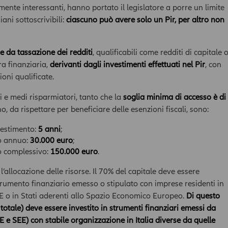
rmente interessanti, hanno portato il legislatore a porre un limite
ani sottoscrivibili:
ciascuno può avere solo un Pir, per altro non
e da tassazione dei redditi
, qualificabili come redditi di capitale 
ra finanziaria,
derivanti dagli investimenti effettuati nel Pir
, con
ioni qualificate.
li e medi risparmiatori, tanto che la
soglia minima di accesso è di
ano, da rispettare per beneficiare delle esenzioni fiscali, sono:
vestimento:
5 anni
;
o annuo:
30.000 euro
;
o complessivo:
150.000 euro
.
è l’allocazione delle risorse. Il 70% del capitale deve essere
trumento finanziario emesso o stipulato con imprese residenti in
’UE o in Stati aderenti allo Spazio Economico Europeo.
Di questo
 totale) deve essere investito in strumenti finanziari emessi da
UE e SEE) con stabile organizzazione in Italia diverse da quelle