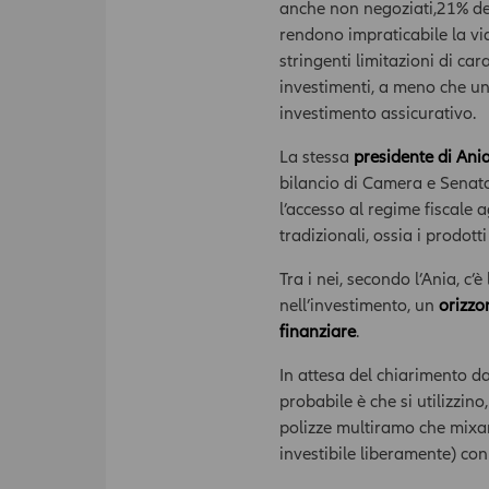
anche non negoziati,21% del 
rendono impraticabile la via
stringenti limitazioni di ca
investimenti, a meno che un
investimento assicurativo.
La stessa
presidente di Ani
bilancio di Camera e Senato
l’accesso al regime fiscale a
tradizionali, ossia i prodot
Tra i nei, secondo l’Ania, c’
nell’investimento, un
orizzo
finanziare
.
In attesa del chiarimento da 
probabile è che si utilizzino,
polizze multiramo che mixano
investibile liberamente) con 