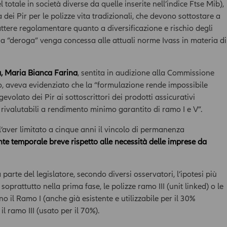
potrebbe non essere adeguato per l'utente; prima di effettuare
totale in società diverse da quelle inserite nell’indice Ftse Mib),
qualsiasi operazione, l'utente dovrà, pertanto, valutare, in
 dei Pir per le polizze vita tradizionali, che devono sottostare a
autonomia, la rilevanza delle informazioni pubblicate sull’Area
rattere regolamentare quanto a diversificazione e rischio degli
News ai fini delle proprie decisioni di investimento, della propria
a “deroga” venga concessa alle attuali norme Ivass in materia di
situazione finanziaria e di qualsiasi altra circostanza rilevante,
e comunque sempre consultare la documentazione d’offerta
presente sul sito
www.allianzdarta.ie
. La Compagnia non
a, Maria Bianca Farina
, sentita in audizione alla Commissione
garantisce l’aggiornamento, l’accuratezza, la completezza e
, aveva evidenziato che la “formulazione rende impossibile
l’idoneità allo scopo dei dati e delle informazioni presenti
gevolato dei Pir ai sottoscrittori dei prodotti assicurativi
nell’Area; l’utilizzo e la diffusione di tali dati e informazioni da
ti rivalutabili a rendimento minimo garantito di ramo I e V”.
parte dell’utente avviene, pertanto, sotto la propria esclusiva
responsabilità. La Compagnia verifica con cura che le
è l’aver limitato a cinque anni il vincolo di permanenza
informazioni pubblicate nell’ Area siano prodotte sulla base di
nte temporale breve rispetto alle necessità delle imprese da
fonti attendibili; la Compagnia tuttavia non potrà in ogni caso
essere ritenuta responsabile per l'eventuale non accuratezza o
completezza delle stesse. Inoltre, le informazioni pubblicate
nell’ Area News possono basarsi su determinati dati, opinioni o
parte del legislatore, secondo diversi osservatori, l’ipotesi più
previsioni che possono cambiare nel tempo; in particolare
 soprattutto nella prima fase, le polizze ramo III (unit linked) o le
qualsiasi prezzo e valore pubblicato deve essere riferito alla
 il Ramo I (anche già esistente e utilizzabile per il 30%
data e all'ora espressamente riportati; l'utente dovrà, pertanto,
il ramo III (usato per il 70%).
verificarne sempre l'attualità.Dati ed informazioni presenti
nell’Area - incluso valori, notizie, immagini, grafici, disegni e