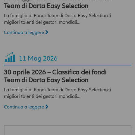
danneggiamento o perdita di programmi o altri dati dai propri
Team di Darta Easy Selection
sistemi informatici.
La famiglia di Fondi Team di Darta Easy Selection: i
ATTENZIONE: Le dichiarazioni prodotte costituiscono
migliori talenti dei gestori mondiali…
autocertificazione ai sensi del D.P.R. n. 445 del 28 dicembre
Continua a leggere
2000 e successive modifiche. Le dichiarazioni mendaci sono
sanzionabili penalmente. Spuntando la casella "Accetto"
sottostante, si dichiara di essere un professionista ed accettare
senza riserva o eccezione alcuna e sotto la propria
11
Mag 2026
responsabilità tutto quanto indicato sopra, nonché nelle
ulteriori specifiche avvertenze che potranno essere presenti in
30 aprile 2026 – Classifica dei fondi
sezioni o pagine del presente sito. In caso contrario l'accesso al
presente sito sarà negato.
Team di Darta Easy Selection
La famiglia di Fondi Team di Darta Easy Selection: i
migliori talenti dei gestori mondiali…
Continua a leggere