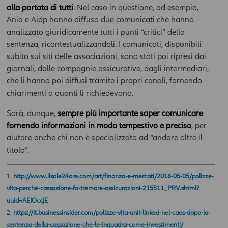
informativa e descrittiva, e non assumono carattere di
alla portata di tutti
. Nel caso in questione, ad esempio,
ufficialità. In nessun caso tali contenuti assumono valore di
Ania e Aidp hanno diffuso due comunicati che hanno
consulenza professionale, né dagli stessi può derivare
analizzato giuridicamente tutti i punti “critici” della
l’assunzione di alcun impegno da parte della Compagnia.
sentenza, ricontestualizzandoli. I comunicati, disponibili
Qualsiasi prodotto, strumento, servizio cui fa riferimento l’Area
subito sui siti delle associazioni, sono stati poi ripresi dai
potrebbe non essere adeguato per l'utente; prima di effettuare
giornali, dalle compagnie assicurative, dagli intermediari,
qualsiasi operazione, l'utente dovrà, pertanto, valutare, in
che li hanno poi diffusi tramite i propri canali, fornendo
autonomia, la rilevanza delle informazioni pubblicate sull’Area
News ai fini delle proprie decisioni di investimento, della propria
chiarimenti a quanti li richiedevano.
situazione finanziaria e di qualsiasi altra circostanza rilevante,
e comunque sempre consultare la documentazione d’offerta
Sarà, dunque,
sempre più importante saper comunicare
presente sul sito
www.allianzdarta.ie
. La Compagnia non
fornendo informazioni in modo tempestivo e preciso
, per
garantisce l’aggiornamento, l’accuratezza, la completezza e
aiutare anche chi non è specializzato ad “andare oltre il
l’idoneità allo scopo dei dati e delle informazioni presenti
titolo”.
nell’Area; l’utilizzo e la diffusione di tali dati e informazioni da
parte dell’utente avviene, pertanto, sotto la propria esclusiva
1.
http://www.ilsole24ore.com/art/finanza-e-mercati/2018-05-05/polizze-
responsabilità. La Compagnia verifica con cura che le
informazioni pubblicate nell’ Area siano prodotte sulla base di
vita-perche-cassazione-fa-tremare-assicurazioni-215511_PRV.shtml?
fonti attendibili; la Compagnia tuttavia non potrà in ogni caso
uuid=AEIOccjE
essere ritenuta responsabile per l'eventuale non accuratezza o
2.
https://it.businessinsider.com/polizze-vita-unit-linked-nel-caos-dopo-la-
completezza delle stesse. Inoltre, le informazioni pubblicate
sentenza-della-cassazione-che-le-inquadra-come-investimenti/