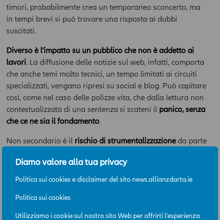
timori, probabilmente crea un temporaneo sconcerto, ma
in tempi brevi si può trovare una risposta ai dubbi
suscitati.
Diverso è l’impatto su un pubblico che non è addetto ai
lavori
. La diffusione delle notizie sul web, infatti, comporta
che anche temi molto tecnici, un tempo limitati ai circuiti
specializzati, vengano ripresi su social e blog. Può capitare
così, come nel caso delle polizze vita, che dalla lettura non
contestualizzata di una sentenza si scateni il
panico, senza
che ce ne sia il fondamento
.
Non secondario è il
rischio di strumentalizzazione
da parte
di chi, riprendendo un titolo e facendo leva sulla credibilità
Diamo valore alla tua privacy
di testate autorevoli, può porre l’accento su aspetti precisi,
anche manipolando la notizia, fuorviando così il lettore
Politica sui cookies e disclaimer del sito news.allianzdarta.ie
che non ha gli strumenti per sapere chi c’è dietro un profilo
Politica sui cookies
social o un blog.
Utilizziamo i cookie sul nostro sito Web per offrirti l'esperienza
C’è anche un altro aspetto.
Gli stessi giornali hanno