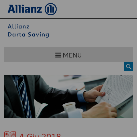
MENU
4
Giu 2018