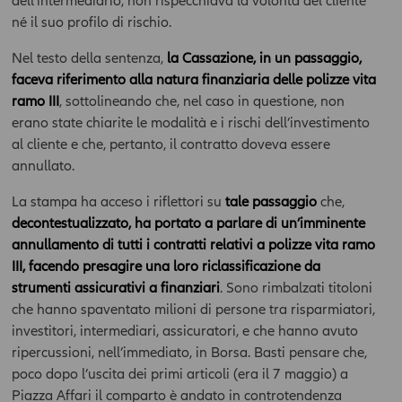
dell’intermediario, non rispecchiava la volontà del cliente
né il suo profilo di rischio.
Nel testo della sentenza,
la Cassazione, in un passaggio,
faceva riferimento alla natura finanziaria delle polizze vita
ramo III
, sottolineando che, nel caso in questione, non
erano state chiarite le modalità e i rischi dell’investimento
al cliente e che, pertanto, il contratto doveva essere
annullato.
La stampa ha acceso i riflettori su
tale passaggio
che,
decontestualizzato, ha portato a parlare di un’imminente
annullamento di tutti i contratti relativi a polizze vita ramo
III, facendo presagire una loro riclassificazione da
strumenti assicurativi a finanziari
. Sono rimbalzati titoloni
che hanno spaventato milioni di persone tra risparmiatori,
investitori, intermediari, assicuratori, e che hanno avuto
ripercussioni, nell’immediato, in Borsa. Basti pensare che,
poco dopo l’uscita dei primi articoli (era il 7 maggio) a
Piazza Affari il comparto è andato in controtendenza